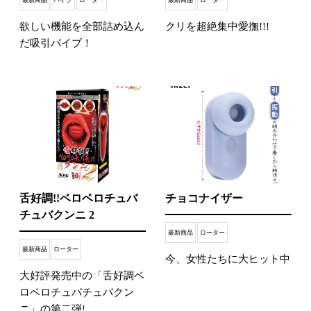
最新商品
バイブ
ローター
最新商品
ローター
欲しい機能を全部詰め込ん
クリを超絶集中愛撫!!!
だ吸引バイブ！
舌好調!!ベロベロチュバ
チョコナイザー
チュバクンニ 2
最新商品
ローター
最新商品
ローター
今、女性たちに大ヒット中
大好評発売中の「舌好調ベ
ロベロチュバチュバクン
ニ」の第二弾!