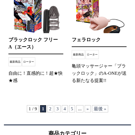
ブラックロック フリー
フェラロック
A（エース）
最新商品
ローター
最新商品
ローター
亀頭マッサージャー「ブラ
自由に！直感的に！超★快
ックロック」のA-ONEが送
★感
る新たなる提案!!
1 / 9
1
2
3
4
5
...
»
最後 »
商品カテゴリー