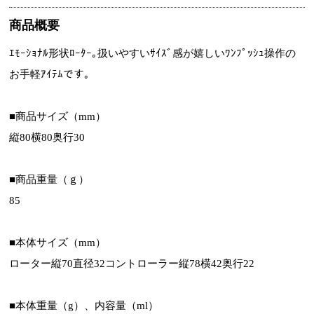
商品概要
ｴﾓｰｼｮﾅﾙ形状ﾛｰﾀｰ｡扱いやすいｻｲｽﾞ感が嬉しいﾜﾝﾌﾟｯｼｭ操作の
お手軽ｱｲﾃﾑです｡
■商品サイズ（mm）
縦80横80奥行30
■商品重量（ｇ）
85
■本体サイズ（mm）
ローター縦70直径32コントローラー縦78横42奥行22
■本体重量（g）、内容量（ml）