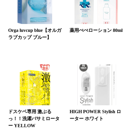
Orga luvcup blue【オルガ
薬用ぺぺローション 80ml
ラブカップ ブルー】
ドスケベ専用 激ぶる
HIGH POWER Stylish ロ
っ！！洗濯バサミロータ
ーター ホワイト
ー YELLOW