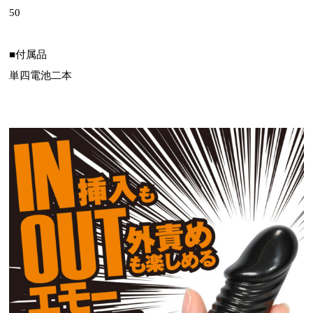
50
■付属品
単四電池二本