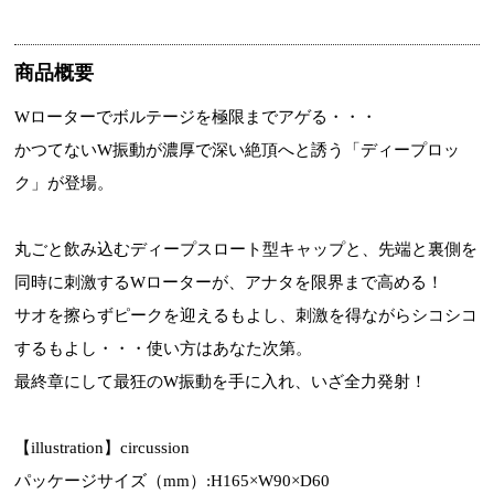
商品概要
Wローターでボルテージを極限までアゲる・・・
かつてないW振動が濃厚で深い絶頂へと誘う「ディープロッ
ク」が登場。
丸ごと飲み込むディープスロート型キャップと、先端と裏側を
同時に刺激するWローターが、アナタを限界まで高める！
サオを擦らずピークを迎えるもよし、刺激を得ながらシコシコ
するもよし・・・使い方はあなた次第。
最終章にして最狂のW振動を手に入れ、いざ全力発射！
【illustration】circussion
パッケージサイズ（mm）:H165×W90×D60