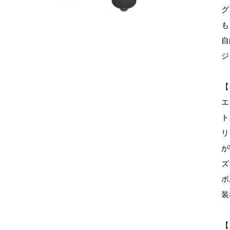
グ
も
自
ジ
【
エ
ト
リ
が
ズ
ボ
装
【