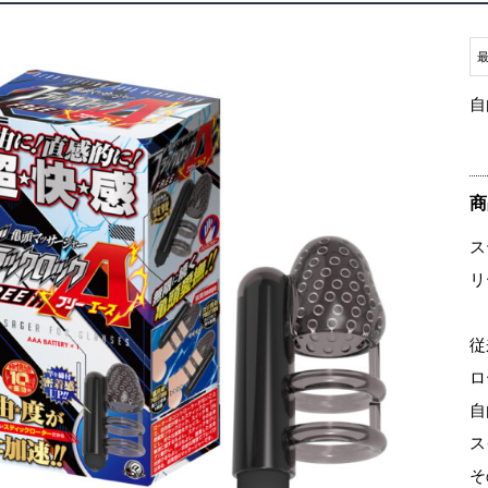
自
商
ス
リ
従
ロ
自
ス
そ