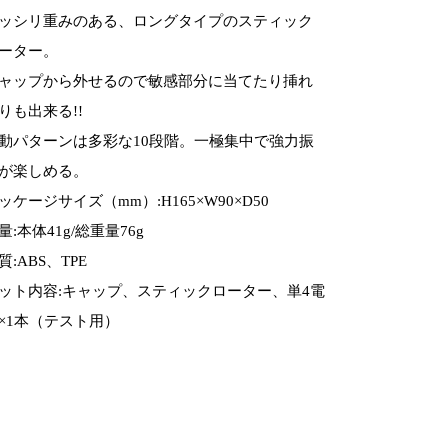
ッシリ重みのある、ロングタイプのスティック
ーター。
ャップから外せるので敏感部分に当てたり挿れ
りも出来る!!
動パターンは多彩な10段階。一極集中で強力振
が楽しめる。
ッケージサイズ（mm）:H165×W90×D50
量:本体41g/総重量76g
質:ABS、TPE
ット内容:キャップ、スティックローター、単4電
×1本（テスト用）