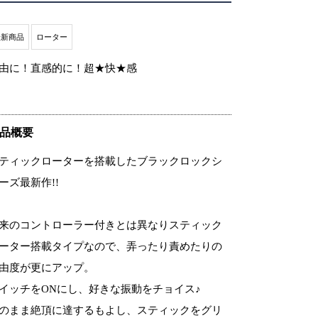
最新商品
ローター
由に！直感的に！超★快★感
品概要
ティックローターを搭載したブラックロックシ
ーズ最新作!!
来のコントローラー付きとは異なりスティック
ーター搭載タイプなので、弄ったり責めたりの
由度が更にアップ。
イッチをONにし、好きな振動をチョイス♪
のまま絶頂に達するもよし、スティックをグリ