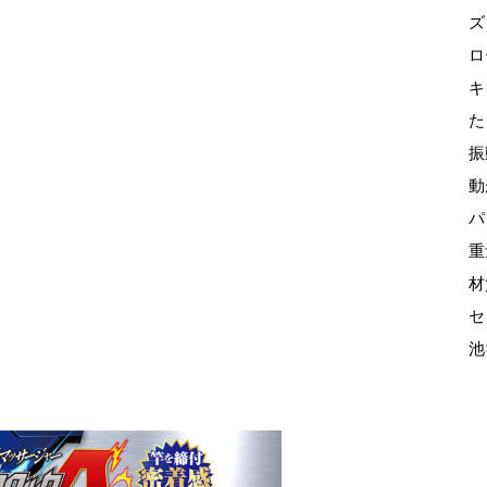
ズ
ロ
キ
た
振
動
パ
重
材
セ
池