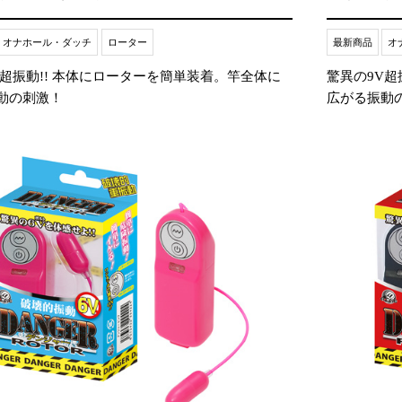
オナホール・ダッチ
ローター
最新商品
オ
V超振動!! 本体にローターを簡単装着。竿全体に
驚異の9V超
動の刺激！
広がる振動