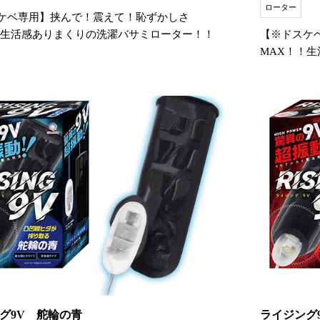
ローター
ケベ専用】挟んで！震えて！恥ずかしさ
！生活感ありまくりの洗濯バサミローター！！
【※ドスケ
MAX！！
グ9V 舵輪の青
ライジング