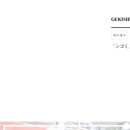
GEKIS
ローター
「シゴく