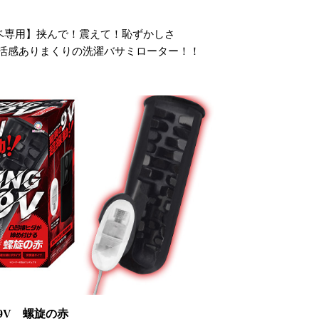
ベ専用】挟んで！震えて！恥ずかしさ
生活感ありまくりの洗濯バサミローター！！
9V 螺旋の赤