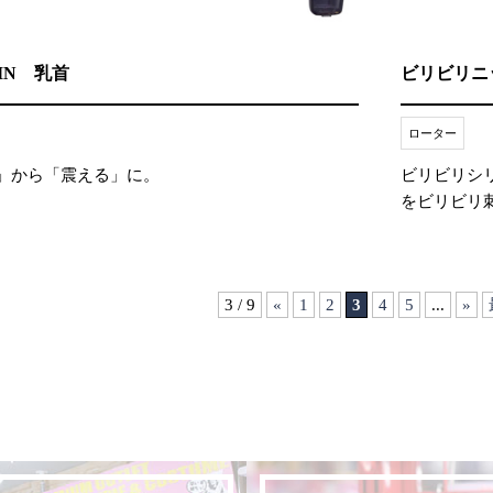
HIN 乳首
ビリビリニ
ローター
」から「震える」に。
ビリビリシリ
をビリビリ
3 / 9
«
1
2
3
4
5
...
»