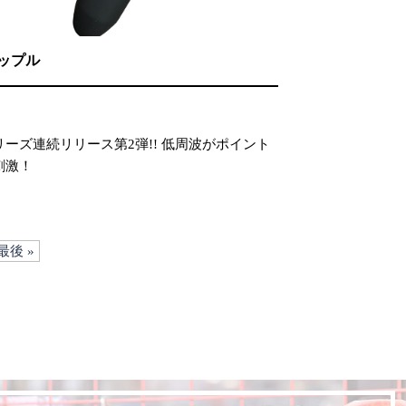
ップル
ーズ連続リリース第2弾!! 低周波がポイント
刺激！
最後 »