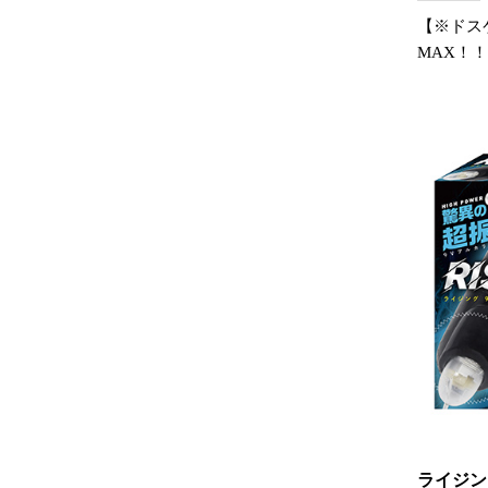
【※ドス
MAX！
ライジン