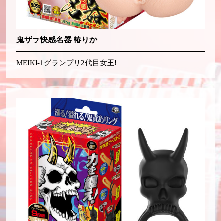
鬼ザラ快感名器 椿りか
MEIKI-1グランプリ2代目女王!