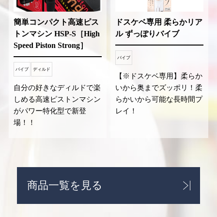
簡単コンパクト高速ピス
ドスケベ専用 柔らかリア
トンマシン HSP-S［High
ル ずっぽりバイブ
Speed Piston Strong］
バイブ
バイブ
ディルド
【※ドスケベ専用】柔らか
自分の好きなディルドで楽
いから奥までズッポリ！柔
しめる高速ピストンマシン
らかいから可能な長時間プ
がパワー特化型で新登
レイ！
場！！
商品一覧を見る