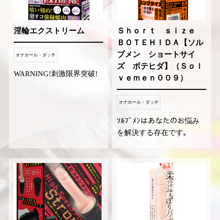
淫輪エクストリーム
Ｓｈｏｒｔ ｓｉｚｅ
ＢＯＴＥＨＩＤＡ【ソル
ブメン ショートサイ
オナホール・ダッチ
ズ ボテヒダ】（Ｓｏｌ
WARNING!刺激限界突破!
ｖｅｍｅｎ００９）
オナホール・ダッチ
ｿﾙﾌﾞﾒﾝはあなたのお悩み
を解決する存在です｡