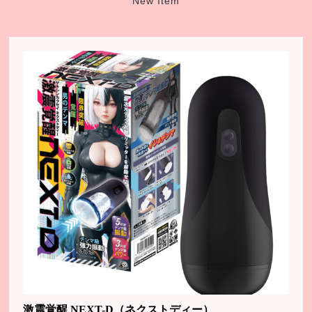
New Item
激震覚醒 NEXT-D（ネクストディー）