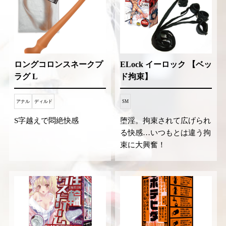
ロングコロンスネークプ
ELock イーロック 【ベッ
ラグ L
ド拘束】
アナル
ディルド
SM
S字越えで悶絶快感
堕淫。拘束されて広げられ
る快感…いつもとは違う拘
束に大興奮！