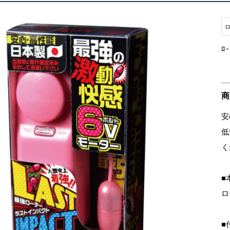
ﾛ
商
安
低
く
■
ロ
■