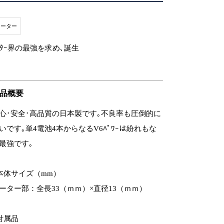
ローター
ｰﾀｰ界の最強を求め､誕生
品概要
心･安全･高品質の日本製です｡不良率も圧倒的に
いです｡単4電池4本からなるV6ﾊﾟﾜｰは紛れもな
最強です｡
本体サイズ（mm）
ーター部：全長33（ｍｍ）×直径13（ｍｍ）
付属品