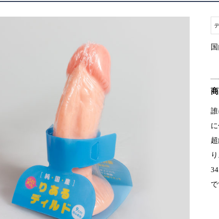
国
商
誰
に
超
り
3
で