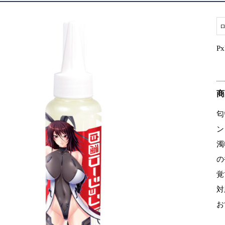
P
商
匂
ン
濁
の
覚
対
お