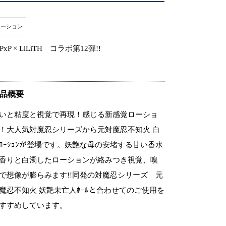
ローション
xPxP × LiLiTH コラボ第12弾!!
品概要
いと粘度と視覚で再現！感じる新感覚ローショ
！大人気対魔忍シリーズから元対魔忍不知火 白
ﾛｰｼｮﾝが登場です。妖艶な母の安堵する甘い香水
香りと白濁したローションが絡みつき視覚、嗅
で想像が膨らみます!!同発の対魔忍シリーズ 元
魔忍不知火 妖艶未亡人ﾎｰﾙと合わせてのご使用を
すすめしています。