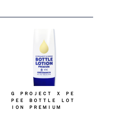
Ｇ ＰＲＯＪＥＣＴ Ｘ ＰＥ
ＰＥＥ ＢＯＴＴＬＥ ＬＯＴ
ＩＯＮ ＰＲＥＭＩＵＭ