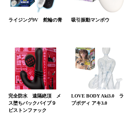
ライジング9V 舵輪の青
吸引振動マンボウ
完全防水 遠隔絶頂 メ
LOVE BODY Aki3.0 ラ
ス堕ちバックバイブ９
ブボディ アキ3.0
ピストンファック