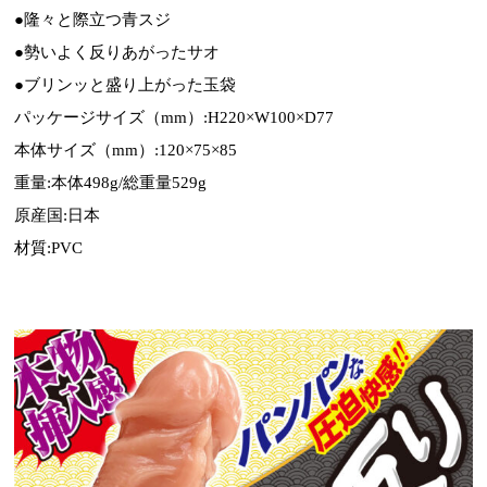
●隆々と際立つ青スジ
●勢いよく反りあがったサオ
●ブリンッと盛り上がった玉袋
パッケージサイズ（mm）:H220×W100×D77
本体サイズ（mm）:120×75×85
重量:本体498g/総重量529g
原産国:日本
材質:PVC