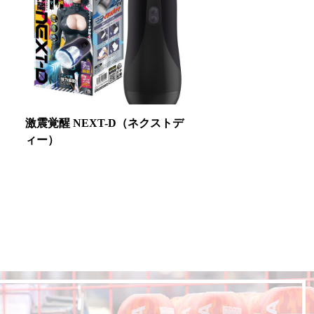
激震覚醒 NEXT-D（ネクストデ
ィー）