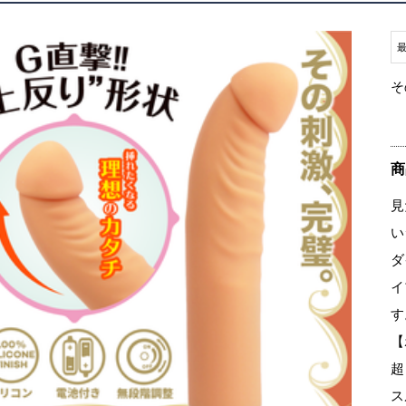
そ
商
見
い
ダ
イ
す
【
超
ス