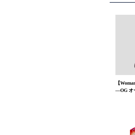
【Woma
―OG 