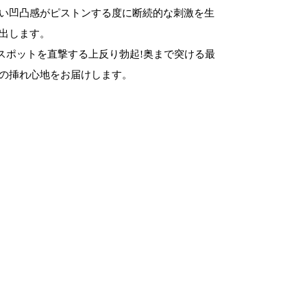
い凹凸感がピストンする度に断続的な刺激を生
出します。
スポットを直撃する上反り勃起!奥まで突ける最
の挿れ心地をお届けします。