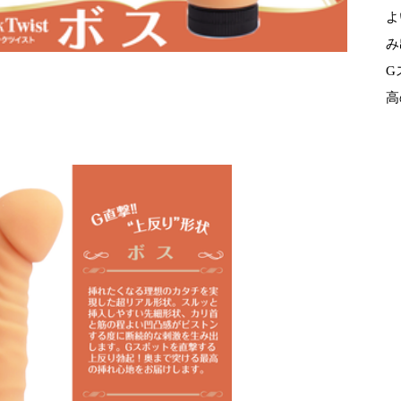
よ
み
G
高