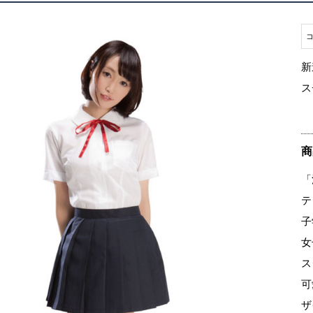
新
ス
商
「
テ
子
女
ス
可
ザ