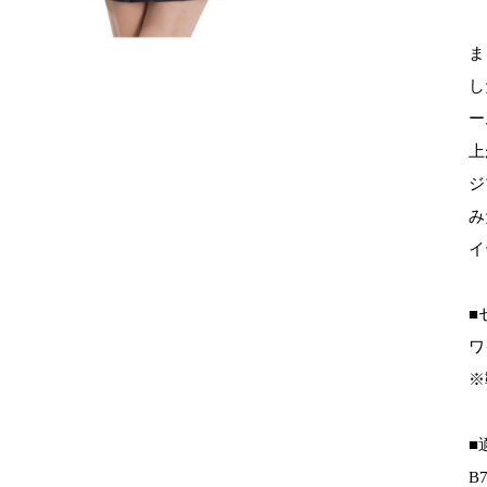
ま
し
ー
上
ジ
み
イ
■
ワ
※
■
B