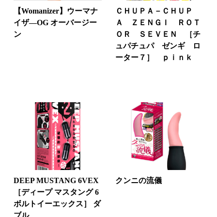
【Womanizer】ウーマナ
ＣＨＵＰＡ－ＣＨＵＰ
イザ―OG オーバージー
Ａ ＺＥＮＧＩ ＲＯＴ
ン
ＯＲ ＳＥＶＥＮ ［チ
ュパチュパ ゼンギ ロ
ーター７］ ｐｉｎｋ
DEEP MUSTANG 6VEX
クンニの流儀
［ディープ マスタング 6
ボルトイーエックス］ ダ
ブル