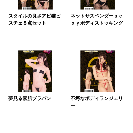
スタイルの良さアピ猫ビ
ネットサスペンダーｓｅ
スチェ８点セット
ｘｙボディストッキング
夢見る素肌ブラパン
不埒なボディランジェリ
ー